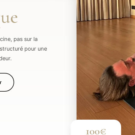
que
ine, pas sur la
structuré pour une
deur.
r
100€