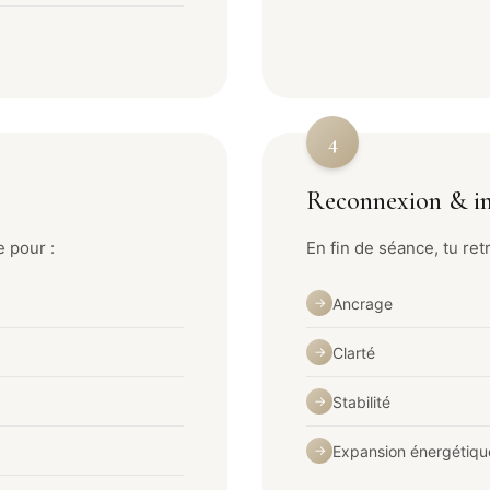
4
Reconnexion & in
 pour :
En fin de séance, tu ret
Ancrage
→
Clarté
→
Stabilité
→
Expansion énergétiqu
→