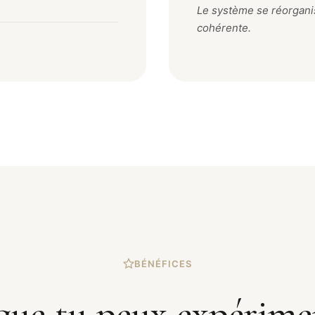
Le système se réorganis
cohérente.
BÉNÉFICES
que tu peux expérime