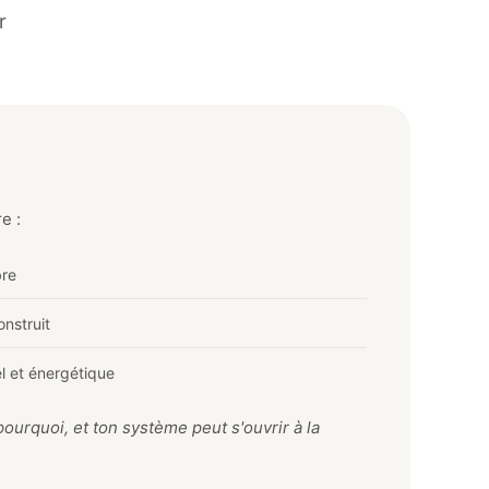
r
e :
bre
onstruit
l et énergétique
ourquoi, et ton système peut s'ouvrir à la