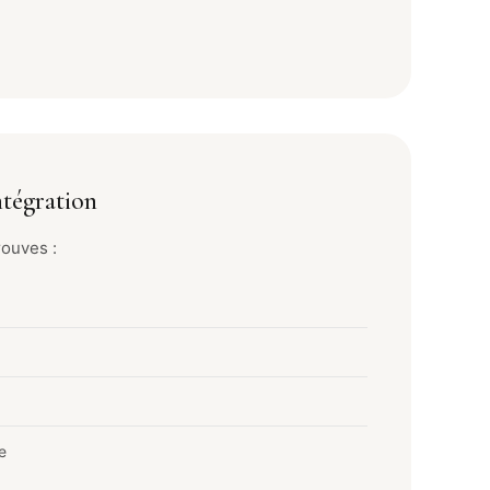
tégration
rouves :
e