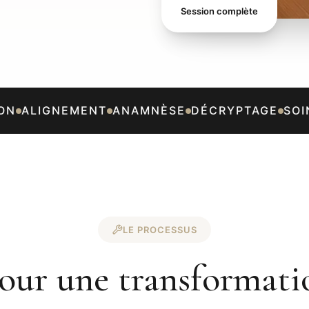
Session complète
N
ALIGNEMENT
ANAMNÈSE
DÉCRYPTAGE
SOIN
LE PROCESSUS
pour une transformati