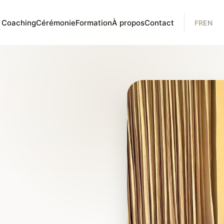
Coaching
Cérémonie
Formation
À propos
Contact
FR
EN