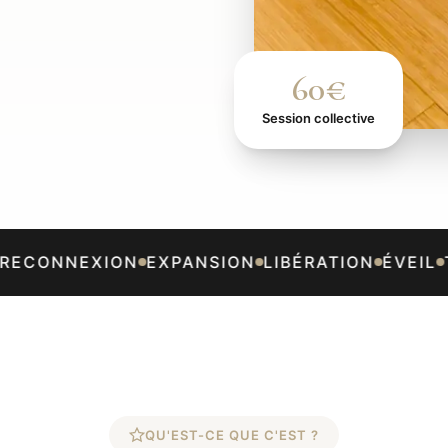
60€
Session collective
ECONNEXION
EXPANSION
LIBÉRATION
ÉVEIL
T
QU'EST-CE QUE C'EST ?