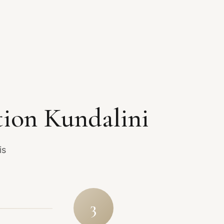
tion Kundalini
is
3