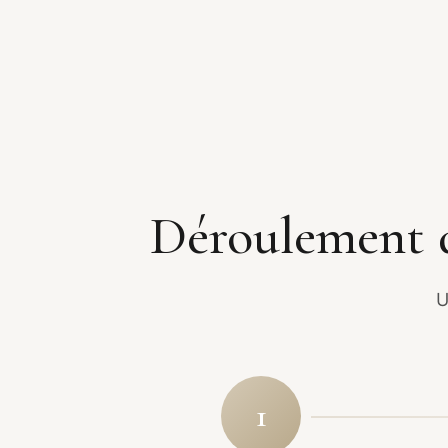
Déroulement d
U
1