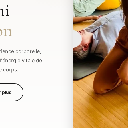
ni
on
érience corporelle,
l'énergie vitale de
e corps.
r plus