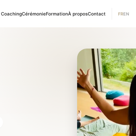
Coaching
Cérémonie
Formation
À propos
Contact
FR
EN